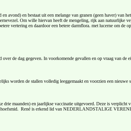
nd en avond) en bestaat uit een melange van granen (geen haver) van h
zernevezel. Om wille hiervan heeft de mengeling, rijk aan natuurlijke 
betere vertering en daardoor een betere darmflora. met lucerne om de 
eld over de dag gegeven. In voorkomende gevallen en op vraag van de 
elijks worden de stallen volledig leeggemaakt en voorzien een nieuwe 
ke drie maanden) en jaarlijkse vaccinatie uitgevoerd. Deze is verplich
n aanwezige hoefsmid. René is erkend lid van NEDERLANDSTALI