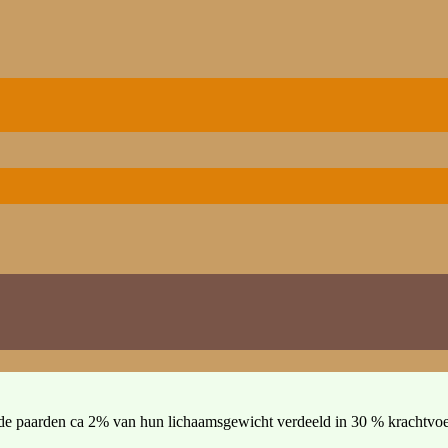
n de paarden ca 2% van hun lichaamsgewicht verdeeld in 30 % krachtvo