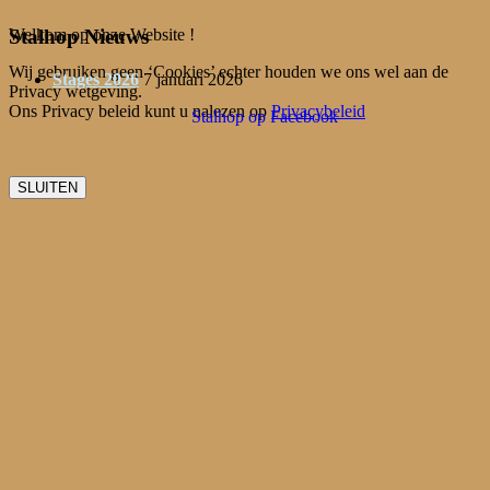
Welkom op onze Website !
Stalhop Nieuws
Wij gebruiken geen ‘Cookies’ echter houden we ons wel aan de
Stages 2026
7 januari 2026
Privacy wetgeving.
Ons Privacy beleid kunt u nalezen op
Privacybeleid
Stalhop op Facebook
SLUITEN