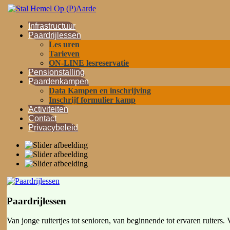
Ga
naar
Infrastructuur
de
Paardrijlessen
inhoud
Les uren
Tarieven
ON-LINE lesreservatie
Pensionstalling
Paardenkampen
Data Kampen en inschrijving
Inschrijf formulier kamp
Activiteiten
Contact
Privacybeleid
Paardrijlessen
Van jonge ruitertjes tot senioren, van beginnende tot ervaren ruiters.