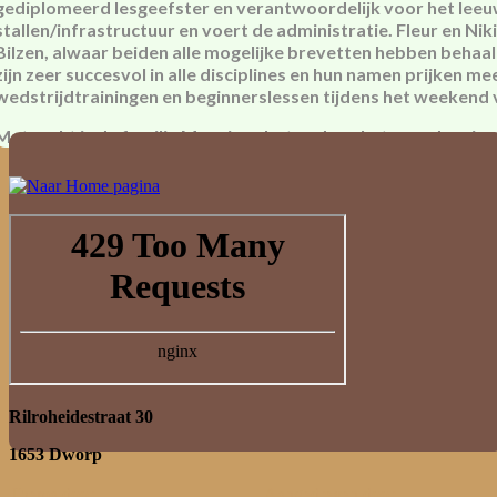
gediplomeerd lesgeefster en verantwoordelijk voor het leeuw
stallen/infrastructuur en voert de administratie. Fleur en N
Bilzen, alwaar beiden alle mogelijke brevetten hebben behaal
zijn zeer succesvol in alle disciplines en hun namen prijken m
wedstrijdtrainingen en beginnerslessen tijdens het weekend 
Met recht is de familie Meevis gebeten door het paardenvirus
Rilroheidestraat 30
1653 Dworp
Tel: 0498.68.88.50
Thema door
Think Up Themes Ltd
. Aangedreven door
WordPress
.