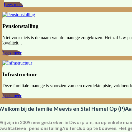
Lees meer
Pensionstalling
Niet voor niets is de naam van de manege zo gekozen. Het zal Uw paa
kwaliteit...
Lees meer
Infrastructuur
Deze familiale manege is voorzien van een overdekte piste, voldoende
Lees meer
Welkom bij de familie Meevis en Stal Hemel Op (P)Aa
Wij zijn in 2009 neergestreken in Dworp om, na op enkele ma
kwalitatieve
pensionstalling/ruiterclub op te bouwen. Het gez